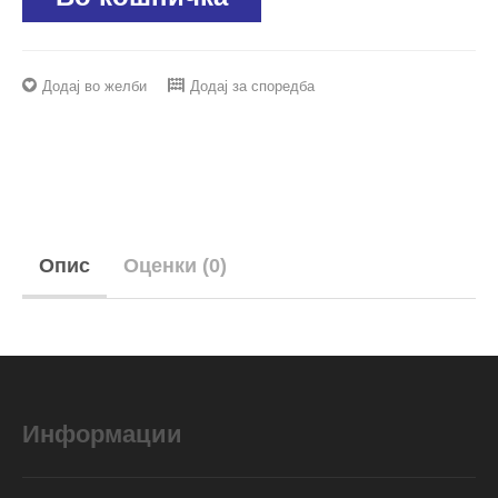
Додај во желби
Додај за споредба
Опис
Оценки (0)
Информации