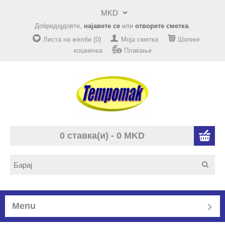
Добредојдовте,
најавете се
или
отворете сметка
.
Листа на желби (0)
Моја сметка
Шопинг
кошничка
Плаќање
0 ставка(и) - 0 MKD
Menu