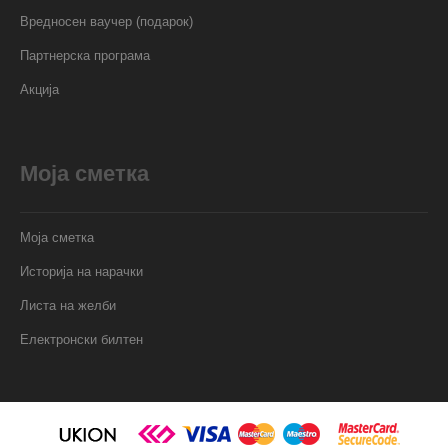
Вредносен ваучер (подарок)
Партнерска програма
Акција
Моја сметка
Моја сметка
Историја на нарачки
Листа на желби
Електронски билтен