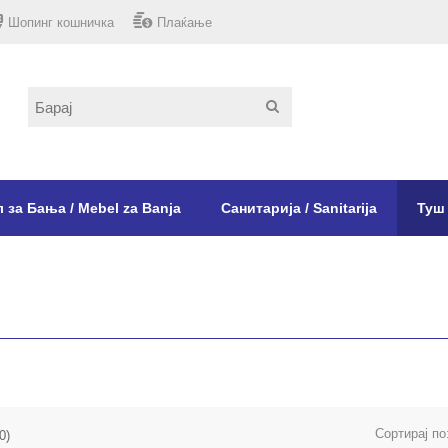
Шопинг кошничка
Плаќање
 за Бања / Mebel za Banja
Санитарија / Sanitarija
Туш 
Сортирај по
0)