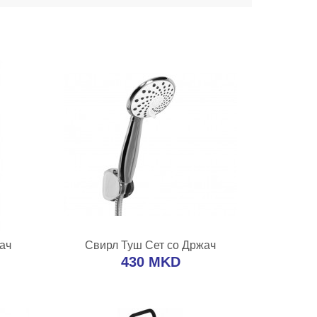
А
ВО КОШНИЧКА
ач
Свирл Туш Сет со Држач
редба
Додај во желби
Додај за споредба
430 MKD