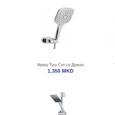
ВО КОШНИЧКА
Фреш Туш Сет со Држач
Додај во желби
Додај за споредба
Дода
1.350 MKD