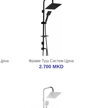
А
ВО КОШНИЧКА
 Црна
Фраме Туш Систем Црна
редба
Додај во желби
Додај за споредба
2.700 MKD