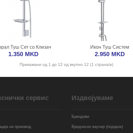
ВО КОШНИЧКА
ВО КОШНИЧК
орал Туш Сет со Клизач
Икон Туш Систем
ј во желби
Додај за споредба
Додај во желби
Додај за спо
1.350 MKD
2.950 MKD
Прикажани од 1 до 12 од вкупно 12 (1 страна/и)
иснички сервис
Издвојуваме
Брендови
ција на производ
Вредносен ваучер (подарок)