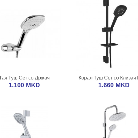
ВО КОШНИЧКА
ВО КОШНИЧК
Тач Туш Сет со Држач
Корал Туш Сет со Клизач
ј во желби
Додај за споредба
Додај во желби
Додај за спо
1.100 MKD
1.660 MKD