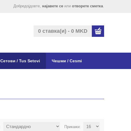
Добредојдовте,
најавете се
или
отворете сметка
.
0 ставка(и) - 0 MKD
Сетови / Tus Setovi
Чешми / Cesmi
:
Прикажи: