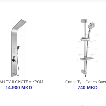
ВО КОШНИЧКА
ВО КОШНИЧК
АН ТУШ СИСТЕМ КРОМ
Свирл Туш Сет со Клиз
ј во желби
Додај за споредба
Додај во желби
Додај за спо
14.900 MKD
740 MKD