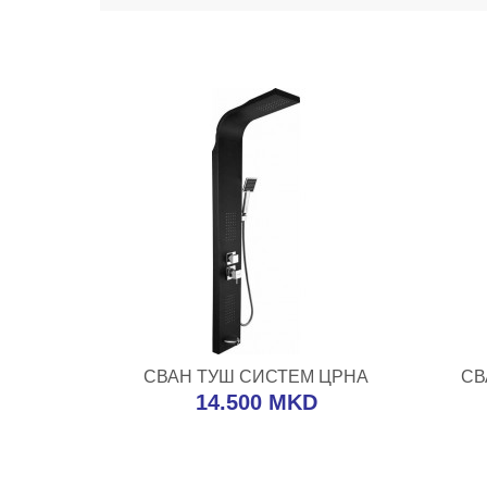
ВО КОШНИЧКА
СВАН ТУШ СИСТЕМ ЦРНА
СВ
Додај во желби
Додај за споредба
Дода
14.500 MKD