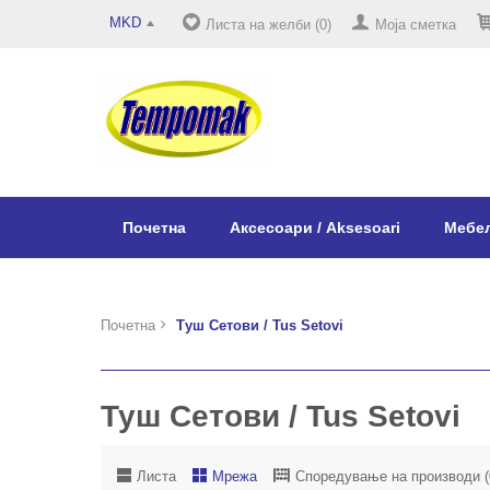
MKD
Листа на желби (0)
Моја сметка
Почетна
Аксесоари / Aksesoari
Мебел
Почетна
Туш Сетови / Tus Setovi
Туш Сетови / Tus Setovi
Листа
Мрежа
Споредување на производи (