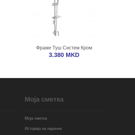
А
ВО КОШНИЧКА
Фраме Туш Систем Кром
редба
Додај во желби
Додај за споредба
3.380 MKD
Моја сметка
Моја сметка
Историја на нарачки