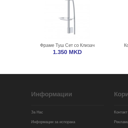
ВО КОШНИЧКА
Фраме Туш Сет со Клизач
К
Додај во желби
Додај за споредба
Дода
1.350 MKD
Информации
Кор
За Нас
Контакт
Информации за испорака
Реклама