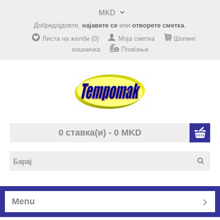
Добредојдовте,
најавете се
или
отворете сметка
.
Листа на желби (0)
Моја сметка
Шопинг
кошничка
Плаќање
0 ставка(и) - 0 MKD
Menu