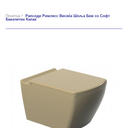
Почетна
Рапсоди Римлесс Висеќа Шоља Беж со Софт
Бакелитен Капак