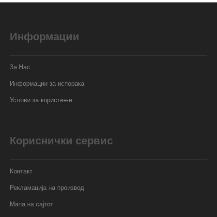
Информации
За Нас
Информации за испорака
Услови за користење
Кориснички сервис
Контакт
Рекламација на производ
Мапа на сајтот