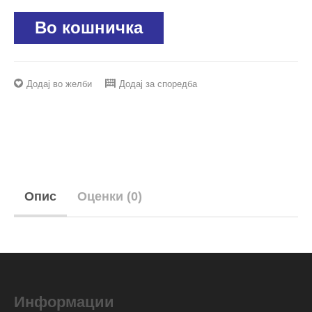
Во кошничка
Додај во желби
Додај за споредба
Опис
Оценки (0)
Информации