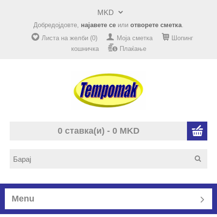
Добредојдовте,
најавете се
или
отворете сметка
.
Листа на желби (0)
Моја сметка
Шопинг
кошничка
Плаќање
0 ставка(и) - 0 MKD
Menu