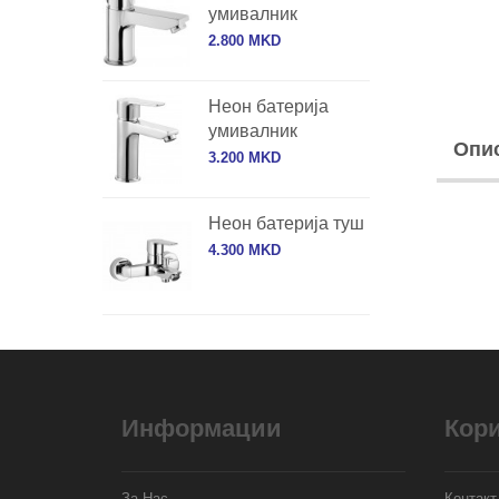
умивалник
2.800 MKD
Неон батерија
умивалник
Опи
3.200 MKD
Неон батерија туш
4.300 MKD
Информации
Кор
За Нас
Контакт