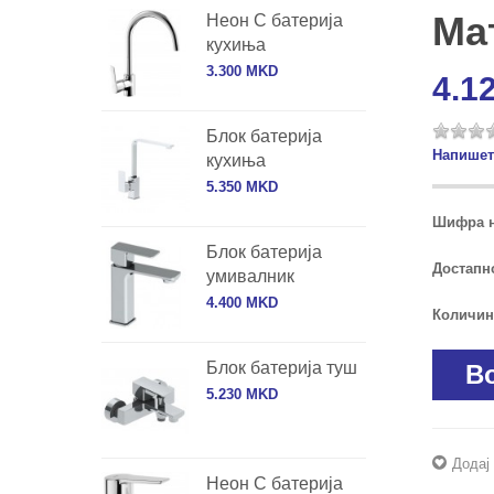
Ма
Неон С батерија
кухиња
3.300 MKD
4.1
Блок батерија
Напишет
кухиња
5.350 MKD
Шифра н
Блок батерија
Достапно
умивалник
4.400 MKD
Количин
Блок батерија туш
В
5.230 MKD
Додај
Неон С батерија