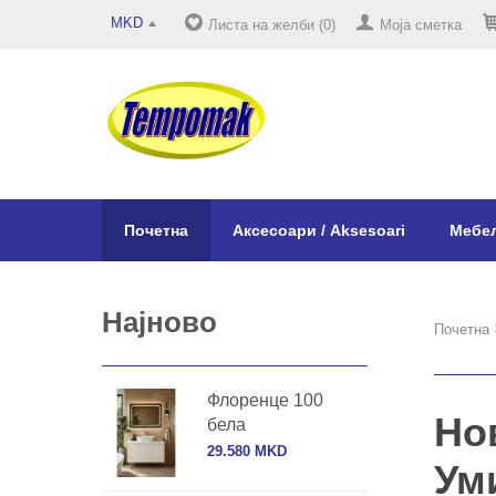
MKD
Листа на желби (0)
Моја сметка
Почетна
Аксесоари / Aksesoari
Мебел
Најново
Почетна
Флоренце 100
Но
бела
29.580 MKD
Ум