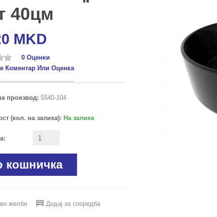
т 40цм
20 MKD
0 Оценки
е Коментар Или Оценка
а производ:
5540-104
ст (кол. на залиха):
На залиха
а:
о кошничка
 во желби
Додај за споредба