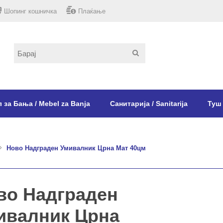
Шопинг кошничка
Плаќање
 за Бања / Mebel za Banja
Санитарија / Sanitarija
Туш 
Ново Надграден Умивалник Црна Мат 40цм
во Надграден
ивалник Црна