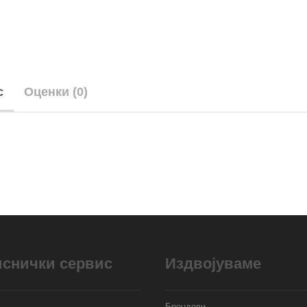
с
Оценки (0)
иснички сервис
Издвојуваме
Брендови