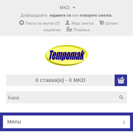
Добредојдовте,
најавете се
или
отворете сметка
.
Листа на желби (0)
Моја сметка
Шопинг
кошничка
Плаќање
0 ставка(и) - 0 MKD
Menu