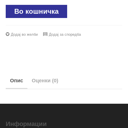
Во кошничка
Додај во желби
Додај за споредба
Опис
Оценки (0)
Информации