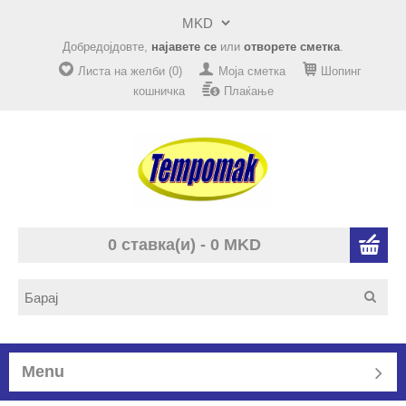
Добредојдовте,
најавете се
или
отворете сметка
.
Листа на желби (0)
Моја сметка
Шопинг
кошничка
Плаќање
0 ставка(и) - 0 MKD
Menu