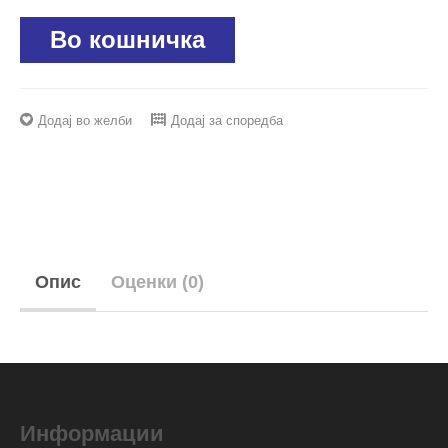
Во кошничка
Додај во желби
Додај за споредба
Опис
Оценки (0)
Информации